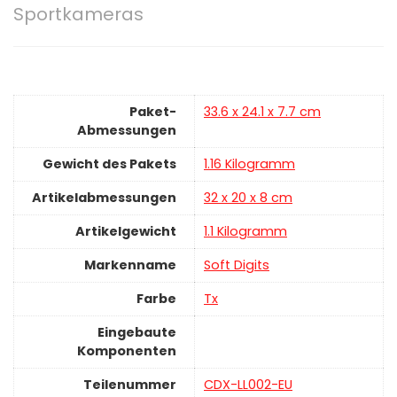
Sportkameras
Paket-
‎33.6 x 24.1 x 7.7 cm
Abmessungen
Gewicht des Pakets
‎1.16 Kilogramm
Artikelabmessungen
‎32 x 20 x 8 cm
Artikelgewicht
‎1.1 Kilogramm
Markenname
‎Soft Digits
Farbe
‎Tx
Eingebaute
Komponenten
Teilenummer
‎CDX-LL002-EU