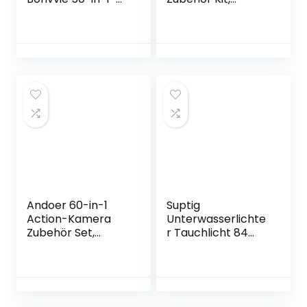
Sportkamera-
Actionkamera-
Zubehörset
Zubehör für von
Kompatibel mit
Erweiterungszube
GoPro Hero
hör Action
10/9/8/7 Black,
Kamera, für
GoPro Max/Fusion,
Action-Kamera
Insta360, Osmo
kompatibel mit
Action, SJ6000
GoPro 8/7/6/5/4
SJ5000, AKASO,
Campark, SJCAM,
REMALI
Andoer 60-in-1
Suptig
Action-Kamera
Unterwasserlichte
Zubehör Set,
r Tauchlicht 84
kompatibel mit
LED High Power
GoPro
Dimmbar
Hero9/Hero8/Hero
Wasserdichtes
7 Max 7 6 5
LED-Videolicht
Insta360 Xiaomi YI
Wasserdicht 50 m