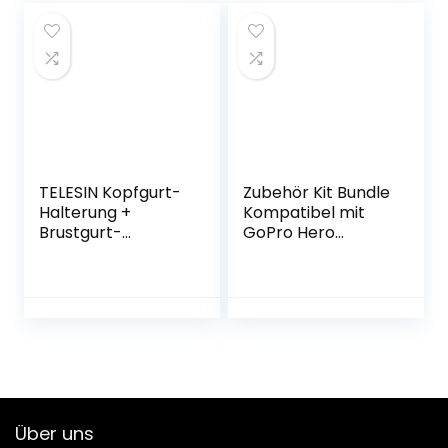
Action-Kameras
kompatibel Für
mit Tragetasche
Gopro Canon
Nikon Pentax
Panasonic Sony
Samsung SLR-
Kameras
TELESIN Kopfgurt-
Zubehör Kit Bundle
Halterung +
Kompatibel mit
Brustgurt-
GoPro Hero
Halterung +
10/Hero 9 Black,
Aluminium-
Wasserdichtes
Daumenschraube
Gehäuse+Tauchfilt
+ J-Haken für
er+Silikon
Gopro Hero 10
Schutzhülle
Hero 9/8/7/6/5
Kit+Kopfgurt+
Kameras
Saugnapf/Fahrrad
verstellbare
halterung+Zubehö
Gürtelhalterung
r mit Griff
Über uns
(schwarz)
Kompatibel mit