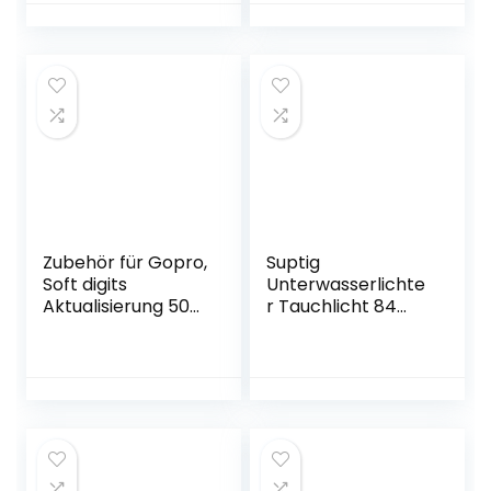
Silver White
hör Action
Insta360 DJI
Kamera, für
SJCAM APEMAN
Action-Kamera
AKASO und andere
kompatibel mit
Kameras
GoPro 8/7/6/5/4
Zubehör für Gopro,
Suptig
Soft digits
Unterwasserlichte
Aktualisierung 50-
r Tauchlicht 84
in-1 Action Kamera
LED High Power
Zubehör Kit für
Dimmbar
Gopro Hero 10
Wasserdichtes
Hero 9 Hero 8 Hero
LED-Videolicht
7 Hero 6 5 4 3+ 3 2
Wasserdicht 50 m
1 Rollei Apeman
kompatibel Für
und die meisten
Gopro Canon
Sportkameras
Nikon Pentax