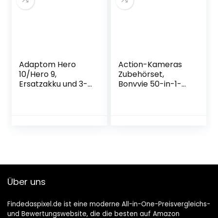
Panasonic Sony
Samsung SLR-
Kameras
Adaptom Hero
Action-Kameras
10/Hero 9,
Zubehörset,
Ersatzakku und 3-
Bonvvie 50-in-1-
Port
Sportkamera-
Aufbewahrungsbo
Zubehörset
x für Hero 10/9
Kompatibel mit
Black, vollständig
GoPro Hero
kompatibel für
10/9/8/7 Black,
GoPro Hero 10/9
GoPro Max/Fusion,
(Ladegerät + 2
Insta360, Osmo
Akkus).
Action, SJ6000
SJ5000, AKASO,
Über uns
Campark, SJCAM,
REMALI
Findedaspixel.de ist eine moderne All-in-One-Preisvergleichs-
und Bewertungswebsite, die die besten auf Amazon