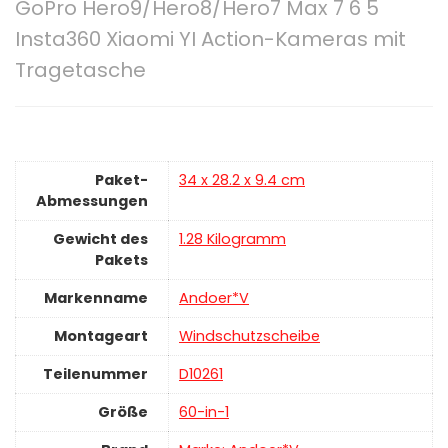
GoPro Hero9/Hero8/Hero7 Max 7 6 5
Insta360 Xiaomi YI Action-Kameras mit
Tragetasche
Paket-
‎34 x 28.2 x 9.4 cm
Abmessungen
Gewicht des
‎1.28 Kilogramm
Pakets
Markenname
‎Andoer*V
Montageart
‎Windschutzscheibe
Teilenummer
‎D10261
Größe
‎60-in-1