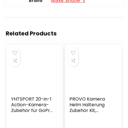
Brand
Marke: Andoer*V
Related Products
YHTSPORT 20-in-1
PROVO Kamera
Action-Kamera-
Helm Halterung
Zubehör für GoPro
Zubehör Kit,
Hero 10 9 8 Max 7 6
Actionkamera-
5 4 Schwarz GoPro
Zubehör für von
2018 Session Fusion
Erweiterungszube