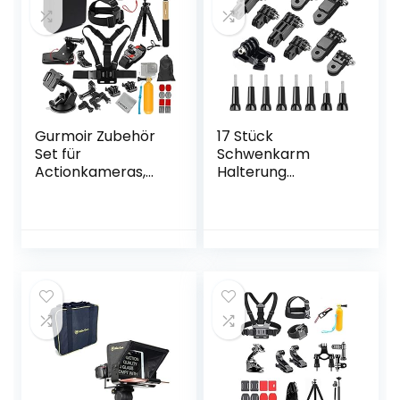
Gurmoir Zubehör
17 Stück
Set für
Schwenkarm
Actionkameras,
Halterung
Action Kamera
Kopfband
Video Zubehör Kit
Halterung
Bündeln für GoPro
Verstellbare
Hero 11 10 9 8 7 6 5
Schwenkarm fur
4 3, DJI Osmo
Kamera 3-Wege
Action, Akaso
Feste Gelenke
Campark,
Halterung Lang &
Insta360, und
Kurz Anschlüsse
Mehr(DT08)
Verlängerungsarm
Montageset für
GoPro-Kameras
und ähnliches