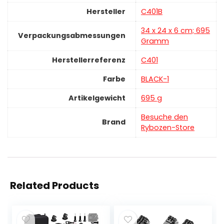
Hersteller
‎C401B
‎34 x 24 x 6 cm; 695
Verpackungsabmessungen
Gramm
Herstellerreferenz
‎C401
Farbe
‎BLACK-1
Artikelgewicht
‎695 g
Besuche den
Brand
Rybozen-Store
Related Products