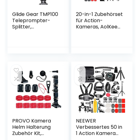
Glide Gear TMP100
20-in-1 Zubehörset
Teleprompter-
für Action-
Splitter,
Kameras, AolKee
verstellbar, für
Zubehör für GoPro,
iPad/Tablet/Smart
kompatibel mit
phone, mit
GoPro Hero 9 8,
Tragetasche
GoPro Max 7 6 5 4,
DJI Osmo Action,
Insta 360, AKASO,
APEMAN, SJCAM,
Campark
PROVO Kamera
NEEWER
Helm Halterung
Verbessertes 50 in
Zubehör Kit,
1 Action Kamera
Actionkamera-
Zubehörset,