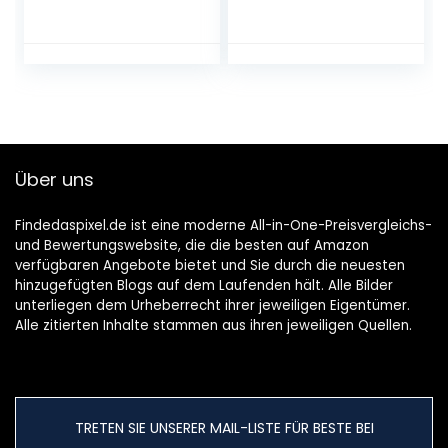
Zubehör für von
kompatibel mit
Erweiterungszube
GoPro Hero 11 10 9
hör Action
8 Max 7 6 5 4 Black
Kamera, für
GoPro 2018 Session
Action-Kamera
Fusion Silver White
kompatibel mit
Insta360 DJI
GoPro 8/7/6/5/4
Action 2 AKASO
APEMAN Campark
Über uns
SJCAM
Findedaspixel.de ist eine moderne All-in-One-Preisvergleichs-
und Bewertungswebsite, die die besten auf Amazon
verfügbaren Angebote bietet und Sie durch die neuesten
hinzugefügten Blogs auf dem Laufenden hält. Alle Bilder
unterliegen dem Urheberrecht ihrer jeweiligen Eigentümer.
Alle zitierten Inhalte stammen aus ihren jeweiligen Quellen.
TRETEN SIE UNSERER MAIL-LISTE FÜR BESTE BEI