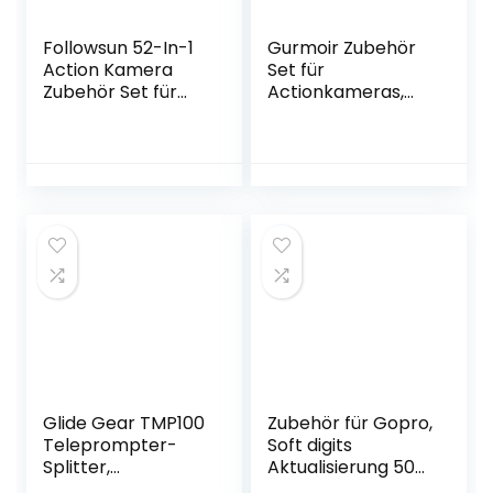
Followsun 52-In-1
Gurmoir Zubehör
Action Kamera
Set für
Zubehör Set für
Actionkameras,
GoPro Max GoPro
Action Kamera
Fusion GoPro
Video Zubehör Kit
Hero10 Hero9
Bündeln für GoPro
Hero8 Hero7 6 5 4
Hero 11 10 9 8 7 6 5
Hero Session 3+ 3 2
4 3, DJI Osmo
1 DJI OSMO Action
Action, Akaso
Insta360 AKASO
Campark,
Campark VEMONT
Insta360, und
SJcam Yi Rollei
Mehr(DT08)
Glide Gear TMP100
Zubehör für Gopro,
Teleprompter-
Soft digits
Splitter,
Aktualisierung 50-
verstellbar, für
in-1 Action Kamera