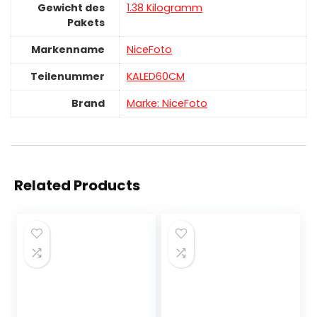
Gewicht des
‎1.38 Kilogramm
Pakets
Markenname
‎NiceFoto
Teilenummer
‎KALED60CM
Brand
Marke: NiceFoto
Related Products