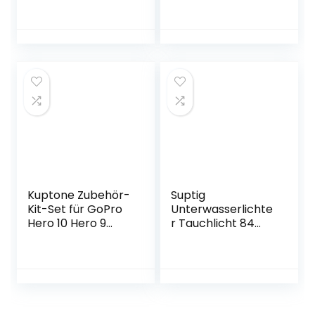
iPad/Tablet/Smart
Zubehör Kit für
phone, mit
Gopro Hero 10
Tragetasche
Hero 9 Hero 8 Hero
7 Hero 6 5 4 3+ 3 2
1 Rollei Apeman
und die meisten
Sportkameras
Kuptone Zubehör-
Suptig
Kit-Set für GoPro
Unterwasserlichte
Hero 10 Hero 9
r Tauchlicht 84
Hero 8 Hero 7 Hero
LED High Power
6 Hero 5Hero
Dimmbar
Fusion
Wasserdichtes
Max/Session Fit
LED-Videolicht
Xiaomi AKASO
Wasserdicht 50 m
Crosstour Apeman
kompatibel Für