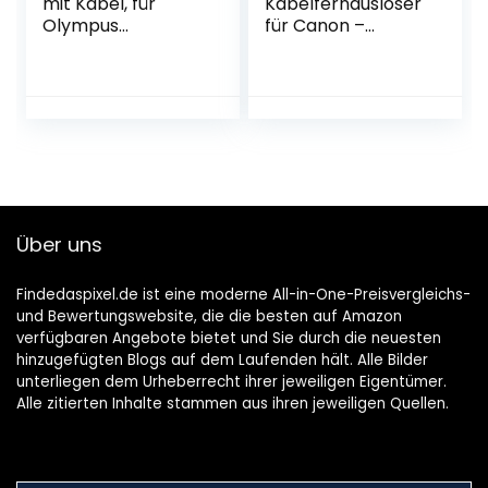
mit Kabel, für
Kabelfernauslöser
Olympus
für Canon –
spiegellose MFT-
erlaubt die
Systemkamera
Fernauslösung,
OM System OM-
Langzeitbellichtun
1,OM-D E-M1X, E-
gen, Serienbild und
M1 Mark II, E-M1
Zeitintervall
Mark III, EM5 Mark
Aufnahmen Ihrer
III – ähnlich
Canon DSLM/ DSLR
Olympus-
Kamera, LCD-
Auslösekabel RM-
Display beleuchtet
Über uns
CB2
– schwarz
Findedaspixel.de ist eine moderne All-in-One-Preisvergleichs-
und Bewertungswebsite, die die besten auf Amazon
verfügbaren Angebote bietet und Sie durch die neuesten
hinzugefügten Blogs auf dem Laufenden hält. Alle Bilder
unterliegen dem Urheberrecht ihrer jeweiligen Eigentümer.
Alle zitierten Inhalte stammen aus ihren jeweiligen Quellen.