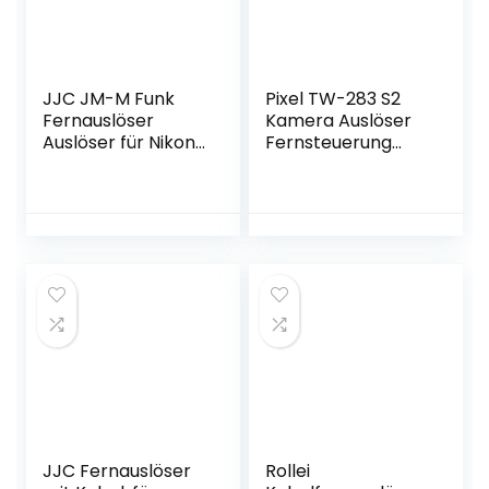
JJC JM-M Funk
Pixel TW-283 S2
Fernauslöser
Kamera Auslöser
Auslöser für Nikon
Fernsteuerung
Z6 Z7 Df D90 D750
Timer
D610 D600 D5600
Intervalometer
D5500 D5300
Fernauslöser für
D5200 D5100
Sony a1 a9 a9M2 a7
D7500 D7200
a7M2 a7M3 a7M4,
D7000 D3300
a7RM2 a7RM4 a7S
P7800 P7700
a7SM3 a3500
P1000 Kamera,
a6600 a6500
Ersetzen für Nikon
a6100 RX100M6
MC-DC2
RX100M7 HX99
Fernbedienung
HX350 HX400
JJC Fernauslöser
Rollei