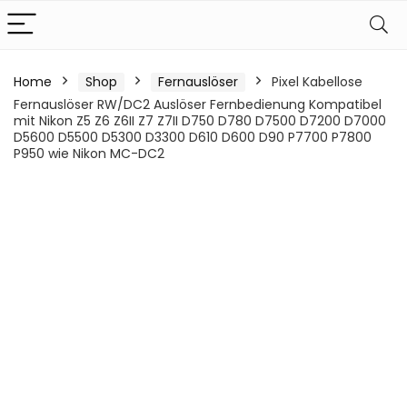
Home
Shop
Fernauslöser
Pixel Kabellose
Fernauslöser RW/DC2 Auslöser Fernbedienung Kompatibel
mit Nikon Z5 Z6 Z6II Z7 Z7II D750 D780 D7500 D7200 D7000
D5600 D5500 D5300 D3300 D610 D600 D90 P7700 P7800
P950 wie Nikon MC-DC2