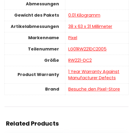
Abmessungen
Gewicht des Pakets
‎0.01 Kilogramm
Artikelabmessungen
‎38 x 63 x 31 Millimeter
Markenname
‎Pixel
Teilenummer
‎LG01RW221DC2005
Größe
‎RW221-DC2
‎1 Year Warranty Against
Product Warranty
Manufacturer Defects
Brand
Besuche den Pixel-Store
Related Products