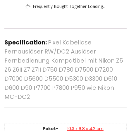
Frequently Bought Together Loading...
Specification:
Pixel Kabellose
Fernauslöser RW/DC2 Auslöser
Fernbedienung Kompatibel mit Nikon Z5
Z6 Z6II Z7 Z7II D750 D780 D7500 D7200
D7000 D5600 D5500 D5300 D3300 D610
D600 D90 P7700 P7800 P950 wie Nikon
MC-DC2
Paket-
‎10.3 x 6.8 x 4.2 cm