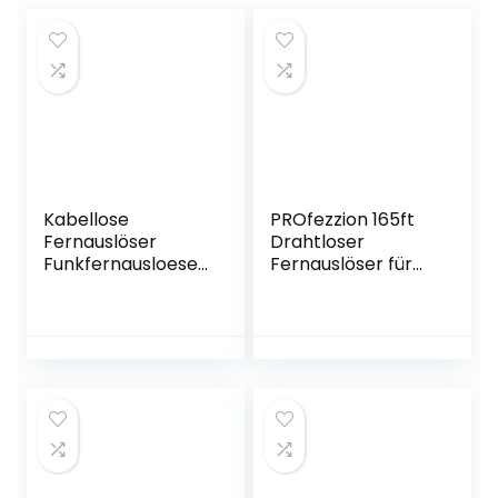
Kabellose
PROfezzion 165ft
Fernauslöser
Drahtloser
Funkfernausloeser
Fernauslöser für
für Digitalkameras
Canon EOS R10 R7
Drahtauslöser
R RP R6 90D 80D
Fernbedienung für
70D 60D 77D
Canon Kamera,
2000D 1300D 850D
Selbstauslöser mit
800D 760D 750D
Fernauslösung,
700D 650D 600D
Timer und
550D 250D 200D
Intervalometer,
100D M6 Mark II M5
Langzeitbellichtun
Kamera und mehr
gen