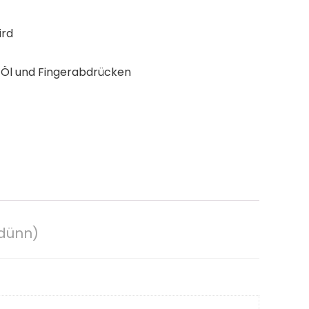
ird
, Öl und Fingerabdrücken
adünn)