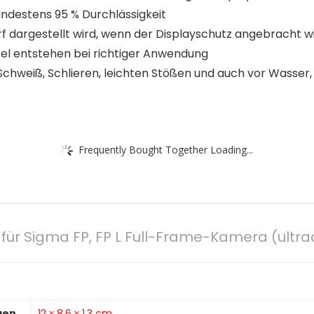
ndestens 95 % Durchlässigkeit
f dargestellt wird, wenn der Displayschutz angebracht w
nkel entstehen bei richtiger Anwendung
 Schweiß, Schlieren, leichten Stößen und auch vor Wasser
Frequently Bought Together Loading...
 für Sigma FP, FP L Full-Frame-Kamera (ultr
gen
‎12 x 8.6 x 1.3 cm