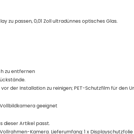
ay zu passen, 0,01 Zoll ultradünnes optisches Glas.
ch zu entfernen
rückstände.
or der Installation zu reinigen; PET-Schutzfilm für den 
L Vollbildkamera
geeignet
s dieser Artikel passt.
 L Vollrahmen-Kamera. Lieferumfang: 1 x Displayschutzfolie