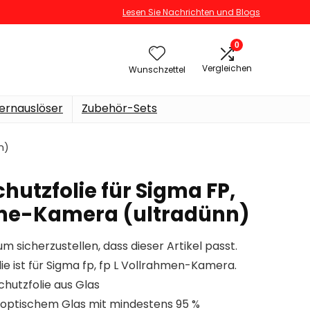
Lesen Sie Nachrichten und Blogs
0
Vergleichen
Wunschzettel
ernauslöser
Zubehör-Sets
n)
hutzfolie für Sigma FP,
ame-Kamera (ultradünn)
um sicherzustellen, dass dieser Artikel passt.
ie ist für Sigma fp, fp L Vollrahmen-Kamera.
chutzfolie aus Glas
optischem Glas mit mindestens 95 %