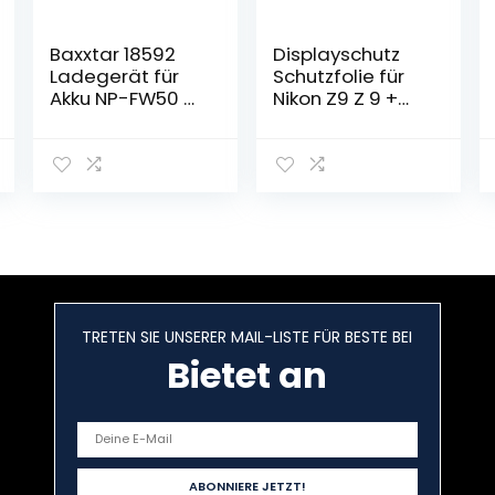
Baxxtar 18592
Displayschutz
Ladegerät für
Schutzfolie für
Akku NP-FW50 –
Nikon Z9 Z 9 +
Mini Dual LCD –
OBEN,ULBTER
Versorgung über
Displayschutzfol
USB-C oder
ie screen
Micro-USB
protector folie
9H Härte LCD
Gehärtetes Glas
[2+2 Stück]
TRETEN SIE UNSERER MAIL-LISTE FÜR BESTE BEI
Bietet an