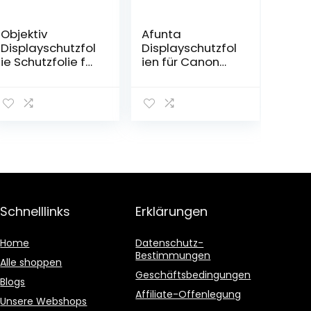
Objektiv
Afunta
Displayschutzfol
Displayschutzfol
ie Schutzfolie für
ien für Canon
DJI Mavic Mini 2 /
EOS M50, EOS
DJI Mini – Drone
200D, EOS M100,
[3 Stück], ULBTER
PowerShot G9X
0,3 mm 9H Härte
II, Powershot
Gehärtetes Glas
G7 II, kratzfest,
Anti-
gehärtetes
Fingerabdruck
Glas, Schutzfolie
Anti-Wasser
für DSLR, digitale
Kamera, 3 Stück
Schnelllinks
Erklärungen
Home
Datenschutz-
Bestimmungen
Alle shoppen
Geschäftsbedingungen
Blogs
Affiliate-Offenlegung
Unsere Webshops