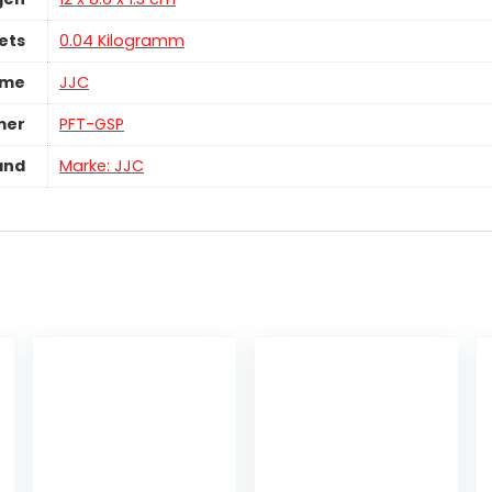
ets
‎0.04 Kilogramm
ame
‎JJC
mer
‎PFT-GSP
and
Marke: JJC