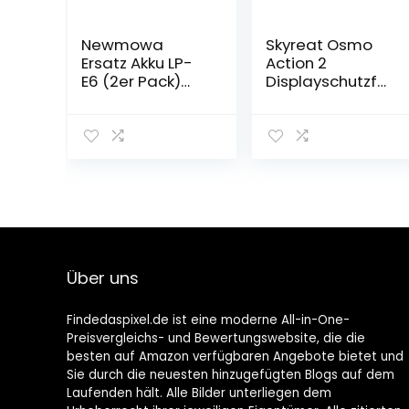
Newmowa
Skyreat Osmo
Ersatz Akku LP-
Action 2
E6 (2er Pack)
Displayschutzfol
und tragbar
ie kompatibel
Micro USB
mit DJI Action 2,
Ladegerät Kit
4 Schutzfolie
für LP-E6, LP-E6N
und 4
und EOS 5D Mark
Kameralinsengl
II EOS 5D Mark III
as, 9H Härte
EOS 5D Mark IV
Glasfolie, HD
EOS 5DS EOS 5DS
Clear
R EOS 6D EOS 7D
Objektivschutz
EOS 7D Mark II
für DJI Action 2
Über uns
EOS 60D
Zubehör[4 + 4er
Pack]
Findedaspixel.de ist eine moderne All-in-One-
Preisvergleichs- und Bewertungswebsite, die die
besten auf Amazon verfügbaren Angebote bietet und
Sie durch die neuesten hinzugefügten Blogs auf dem
Laufenden hält. Alle Bilder unterliegen dem