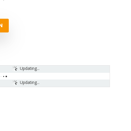
N
Updating...
Updating...