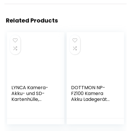
Related Products
LYNCA Kamera-
DOTTMON NP-
Akku- und SD-
FZ100 Kamera
Kartenhülle,
Akku Ladegerät
Speicherkarten-
Set 2er Pack
Hartschalenschutz
2040mAh für Sony
hülle, professionell,
a1, a6600, a7III, a7R
wasserabweisend
III, a7S III, a7R IV,
und stoßfest,
a7C, a9, a9 II, a9 R,