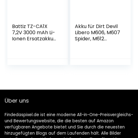
Battiz TZ-CA1X
Akku für Dirt Devil
7,2V 3000 mAh Li-
Libero M606, M607
Ionen Ersatzakku
Spider, M612
Kompatibel mit
Spider, Ecovacs,
Profoto Kamera
Sichler; entspricht
Blitz A1/A1X/A10
0606004, R1-L051B,
Serie(100498/1003
NC5755-944,
97)
14.4V, (800mAh)
Über uns
Findedaspixel.de ist eine moderne All-in-One-Preisvergleichs-
und Bewertungswebsite, die die besten auf Amazon
verfügbaren Angebote bietet und Sie durch die neuesten
hinzugefügten Blogs auf dem Laufenden hält. Alle Bilder