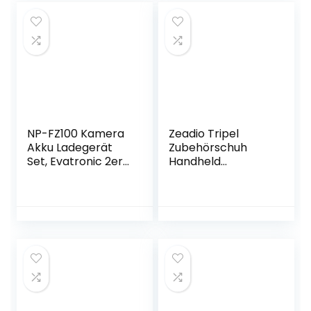
Aufbewahrungsbo
FX3 Kameras und
x für 2 Kamera-
Dual-Channel
Akkus, 4 SD-
LCD-Digital-
Karten, 2 CF-
Display
Karten, 8 TF-
Karten
NP-FZ100 Kamera
Zeadio Tripel
Akku Ladegerät
Zubehörschuh
Set, Evatronic 2er
Handheld
Pack 2040mAh
Stabilisator mit
Ersatz Akku Kit,
Smartphone Video
USB Dual Slot Akku
Rig, Video Aktion
Ladegerät mit
Handgriff Griff für
Typ-C und Micro-
Canon Nikon Sony
USB Anschlüssen
Panasonic Pentax
für Sony A7III/A7R
Olympus DSLR
III/A9/A7R
Kamera
IV/A6600/Alpha
Camcorder und
9/9R/A9R
Smartphones