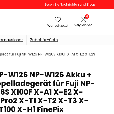
Lesen Sie Nachrichten und Blogs
0
Vergleichen
Wunschzettel
ernauslöser
Zubehör-Sets
rät für Fuji NP-W126 NP-W126S X100F X-A1 X-E2 X-E2S
NP-W126 NP-W126 Akku +
elladegerät für Fuji NP-
S X100F X-A1 X-E2 X-
-Pro2 X-T1 X-T2 X-T3 X-
T100 X-H1 FinePix