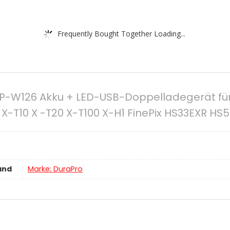
Frequently Bought Together Loading...
P-W126 Akku + LED-USB-Doppelladegerät für 
3 X-T10 X -T20 X-T100 X-H1 FinePix HS33EXR H
and
Marke: DuraPro