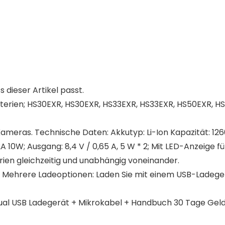
s dieser Artikel passt.
erien; HS30EXR, HS30EXR, HS33EXR, HS33EXR, HS50EXR, HS50E
ameras. Technische Daten: Akkutyp: Li-Ion Kapazität: 126
A 10W; Ausgang: 8,4 V / 0,65 A, 5 W * 2; Mit LED-Anzeige 
ien gleichzeitig und unabhängig voneinander.
g: Mehrere Ladeoptionen: Laden Sie mit einem USB-Ladege
Dual USB Ladegerät + Mikrokabel + Handbuch 30 Tage Geld