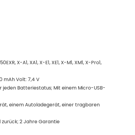
XR, X-A1, XA1, X-E1, XE1, X-M1, XM1, X-Pro1,
0 mAh Volt: 7,4 V
für jeden Batteriestatus; Mit einem Micro-USB-
rät, einem Autoladegerät, einer tragbaren
 zurück; 2 Jahre Garantie