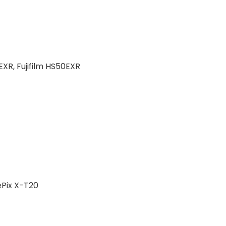
5EXR, Fujifilm HS50EXR
nePix X-T20