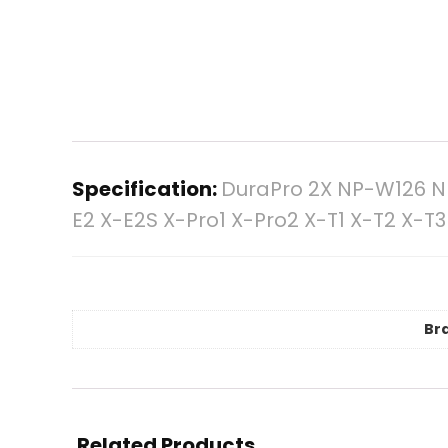
Specification:
DuraPro 2X NP-W126 N
E2 X-E2S X-Pro1 X-Pro2 X-T1 X-T2 X-T
Br
Related Products