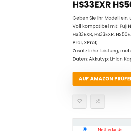
HS33EXR HS5
Geben Sie Ihr Modell ein, 
Voll kompatibel mit: Fuji
HS33EXR, HS33EXR, HS50EXR,
Pro1, XPro1;
Zusätzliche Leistung, me
Daten: Akkutyp: Li-Ion Kap
AUF AMAZON PRÜFE
Netherlands
-