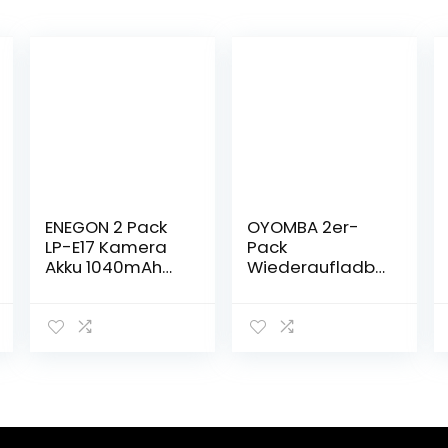
ENEGON 2 Pack
OYOMBA 2er-
LP-E17 Kamera
Pack
Akku 1040mAh
Wiederaufladba
mit Micro USB
re Akkus
Dual Ladegerät
Kompatibel mit
für Canon Rebel
Arlo Pro 3, Arlo
SL2, T6i, T6s, T7i,
Ultra und LCD-
EOS M3, M5, M6,
Dual-Ladegerät
EOS 200D, 250D,
Kompatibel mit
77D, 750D, 760D,
Arlo Ultra 2, Arlo
800D, 8000D,
Pro 4, VMA5400,
KISS X8i, RP
VMC4040P