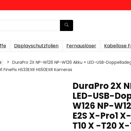
ffe
Displayschutzfolien
Fernauslöser
Kabellose F
e
DuraPro 2X NP-W126 NP-W126 Akku + LED-USB-Doppelladege
H1 FinePix HS33EXR HS50EXR Kameras
DuraPro 2X 
LED-USB-Dopp
W126 NP-W126
E2S X-Pro1 X
T10 X -T20 X-