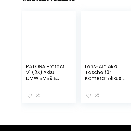
PATONA Protect
Lens-Aid Akku
V1 (2X) Akku
Tasche für
DMW BMB9 E
Kamera-Akkus:
BMB9E
Aufbewahrung
(895mAh) –
für Batterien,
kompatibel mit
Speicherkarten
Panasonic Lumix
– kompatibel
DC FZ82 DMC
mit Canon,
FZ72 FZ62 FZ45
Nikon, Sony, Fuji
FZ48 FZ100 FZ150
etc.…
Leica V-LUX 3