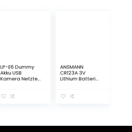
LP-E6 Dummy
ANSMANN
Akku USB
CR123A 3V
Kamera Netzteil
Lithium Batterie
Dekodierter LP-
– 8er Pack CR123
E6 Akku Ersatz
Batterien
mit Typ-C Feder
geeignet für
Netzadapterkab
Kameras,
el für Canon EOS
Alarmanlagen,
R R5 R5C R6
Taschenlampen
5DsR 90D 80D
und vieles mehr
70D 60D 60Da
–
5D Mark II III IV 6D
Einwegbatterie