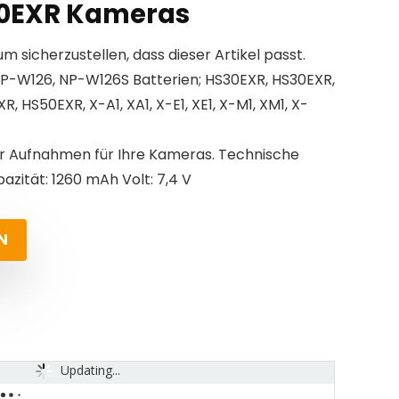
0EXR Kameras
um sicherzustellen, dass dieser Artikel passt.
 NP-W126, NP-W126S Batterien; HS30EXR, HS30EXR,
 HS50EXR, X-A1, XA1, X-E1, XE1, X-M1, XM1, X-
hr Aufnahmen für Ihre Kameras. Technische
azität: 1260 mAh Volt: 7,4 V
N
Updating...