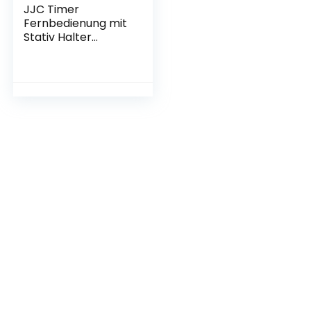
JJC Timer
Fernbedienung mit
Stativ Halter
Klemme für Canon
EOS 800D 760D
750D 700D 650D
200D 100D 1300D
1200D 1100D 77D
80D 70D 60D
Powershot G1X
Mark III G1X G3X
G5X Ersetzt Canon
RS-60E3