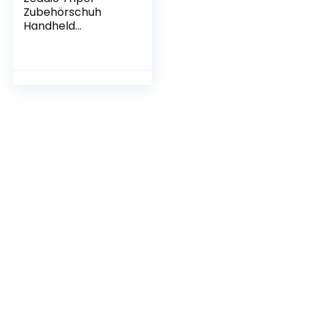
Zubehörschuh
Handheld
Stabilisator mit
Smartphone Video
Rig, Video Aktion
Handgriff Griff für
Canon Nikon Sony
Panasonic Pentax
Olympus DSLR
Kamera
Camcorder und
Smartphones