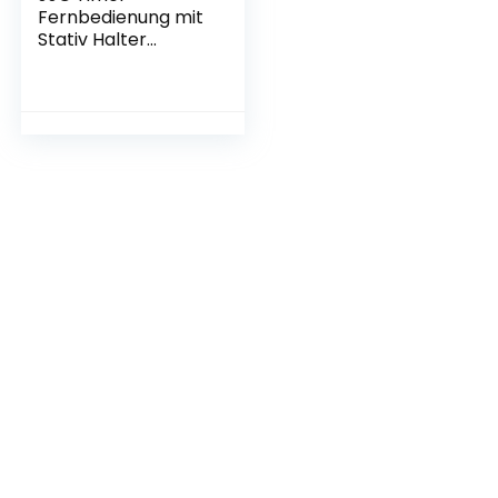
Fernbedienung mit
Stativ Halter
Klemme für Canon
EOS 800D 760D
750D 700D 650D
200D 100D 1300D
1200D 1100D 77D
80D 70D 60D
Powershot G1X
Mark III G1X G3X
G5X Ersetzt Canon
RS-60E3