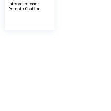
Intervallmesser
Remote Shutter
Steuerung
Kompatibel mit
Canon EOS 7D 1D
1DS 5D 5Ds R 5D II
5D III 5D Mark III II
6D 50D 40D 30D
20D 10D SLR
Kameras